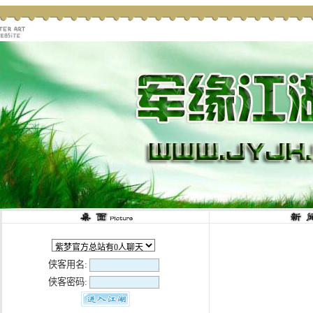
侠客用名:
侠客密码: